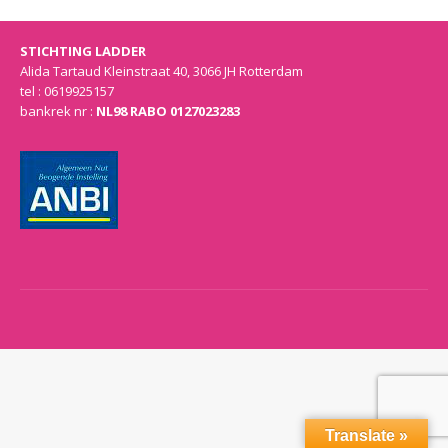
STICHTING LADDER
Alida Tartaud Kleinstraat 40, 3066 JH Rotterdam
tel : 0619925157
bankrek nr :
NL98 RABO 0127023283
Translate »